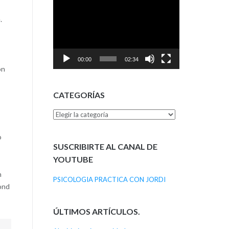
Reproductor
de
.
vídeo
00:00
02:34
on
CATEGORÍAS
Categorías
o
SUSCRIBIRTE AL CANAL DE
YOUTUBE
n
PSICOLOGIA PRACTICA CON JORDI
ond
ÚLTIMOS ARTÍCULOS.