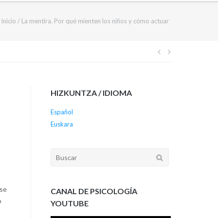
Inicio
/
La mentira. Por qué mienten los niños y cómo actuar
Navegación
de
HIZKUNTZA / IDIOMA
entradas
Español
Euskara
Buscar:
 se
CANAL DE PSICOLOGÍA
o
YOUTUBE