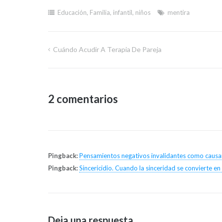
Educación
,
Familia
,
infantil
,
niños
mentira
Cuándo Acudir A Terapia De Pareja
Navegación
de
2 comentarios
entradas
Pingback:
Pensamientos negativos invalidantes como caus
Pingback:
Sincericidio. Cuando la sinceridad se convierte en
Deja una respuesta