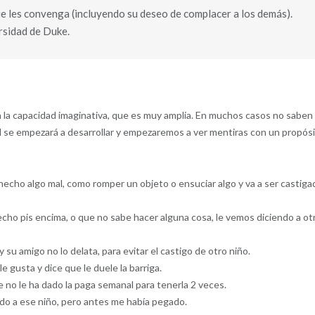
ue les convenga (incluyendo su deseo de complacer a los demás).
ersidad de Duke.
n la capacidad imaginativa, que es muy amplia. En muchos casos no saben
ad se empezará a desarrollar y empezaremos a ver mentiras con un propósi
 hecho algo mal, como romper un objeto o ensuciar algo y va a ser castiga
hecho pis encima, o que no sabe hacer alguna cosa, le vemos diciendo a ot
su amigo no lo delata, para evitar el castigo de otro niño.
e gusta y dice que le duele la barriga.
e no le ha dado la paga semanal para tenerla 2 veces.
ado a ese niño, pero antes me había pegado.