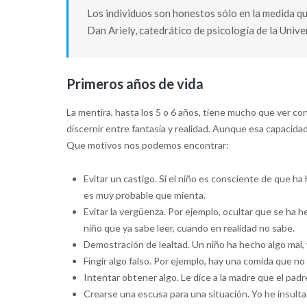
Los individuos son honestos sólo en la medida q
Dan Ariely, catedrático de psicología de la Univ
Primeros años de vida
La mentira, hasta los 5 o 6 años, tiene mucho que ver co
discernir entre fantasía y realidad. Aunque esa capacid
Que motivos nos podemos encontrar:
Evitar un castigo. Si el niño es consciente de que ha
es muy probable que mienta.
Evitar la vergüenza. Por ejemplo, ocultar que se ha 
niño que ya sabe leer, cuando en realidad no sabe.
Demostración de lealtad. Un niño ha hecho algo mal, y 
Fingir algo falso. Por ejemplo, hay una comida que no l
Intentar obtener algo. Le dice a la madre que el padr
Crearse una escusa para una situación. Yo he insult