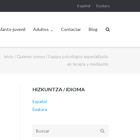
Español
Euskara
nfanto-juvenil
Adultos
Contactar
Blog
Inicio
/
Quienes somos
/
Equipo psicológico especializado
en terapia y mediación
HIZKUNTZA / IDIOMA
Español
Euskara
Buscar: