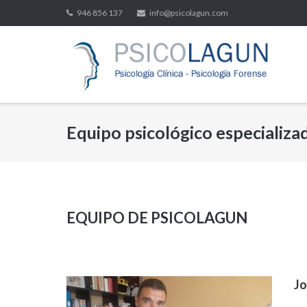
Saltar
946 856 137
info@psicolagun.com
al
contenido
Equipo psicológico especializa
EQUIPO DE PSICOLAGUN
Jo