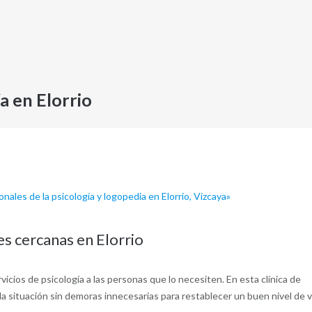
Psicología infantil
Contactar con psicolagun
Quienes somos. Equipo
a en Elorrio
nales de la psicología y logopedia en Elorrio, Vizcaya»
es cercanas en Elorrio
icios de psicología a las personas que lo necesiten. En esta clínica de
 situación sin demoras innecesarias para restablecer un buen nivel de v