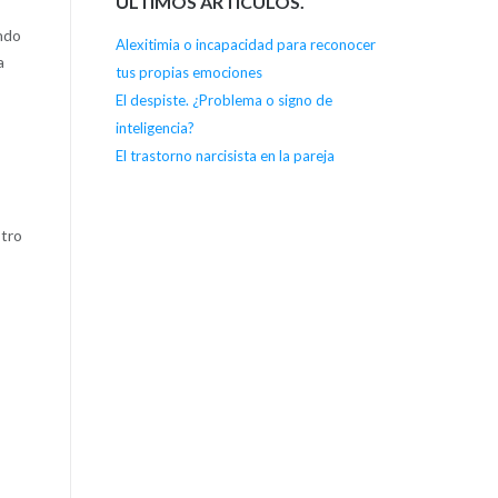
ÚLTIMOS ARTÍCULOS.
ando
Alexitimia o incapacidad para reconocer
a
tus propias emociones
El despiste. ¿Problema o signo de
inteligencia?
El trastorno narcisista en la pareja
stro