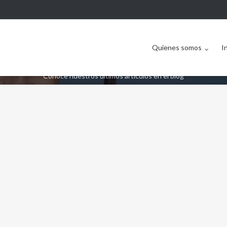
Quienes somos
I
Conoce nuestros últimos artículos en el blog
16302672089 5ceb2fb826 k 1