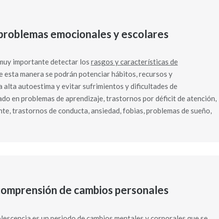
r problemas emocionales y escolares
s muy importante detectar los
rasgos y características de
 esta manera se podrán potenciar hábitos, recursos y
 alta autoestima y evitar sufrimientos y dificultades de
do en problemas de aprendizaje, trastornos por déficit de atención,
te, trastornos de conducta, ansiedad, fobias, problemas de sueño,
 comprensión de cambios personales
olescencia es un periodo de cambios mentales y corporales que se