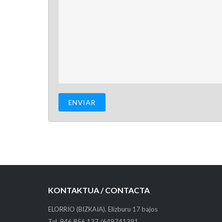
KONTAKTUA / CONTACTA
ELORRIO (BIZKAIA). Elizburu 17 bajos
Tel. 946 856 137 /649741391