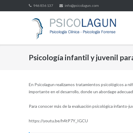
Saltar
946 856 137
info@psicolagun.com
al
contenido
Psicología infantil y juvenil pa
En Psicolagun realizamos tratamientos psicológicos a niñ
importante en el desarrollo, donde un abordage adecuado
Para conocer más de la evaluación psicológica infanto-ju
https://youtu.be/h4tP7Y_IGCU