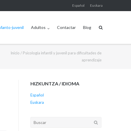
Español
Euskara
nfanto-juvenil
Adultos
Contactar
Blog
Inicio
/
Psicología infantil y juvenil para dificultades de
aprendizaje
HIZKUNTZA / IDIOMA
Español
Euskara
Buscar: