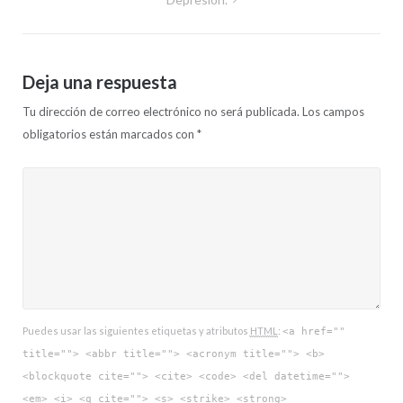
Deja una respuesta
Tu dirección de correo electrónico no será publicada.
Los campos
obligatorios están marcados con
*
Puedes usar las siguientes etiquetas y atributos
HTML
:
<a href=""
title=""> <abbr title=""> <acronym title=""> <b>
<blockquote cite=""> <cite> <code> <del datetime="">
<em> <i> <q cite=""> <s> <strike> <strong>