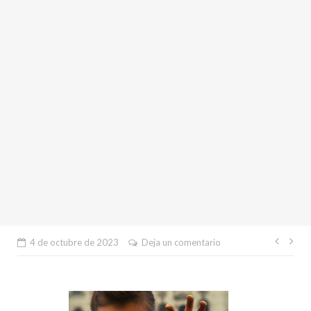
Nave
4 de octubre de 2023
Deja un comentario
de
entr