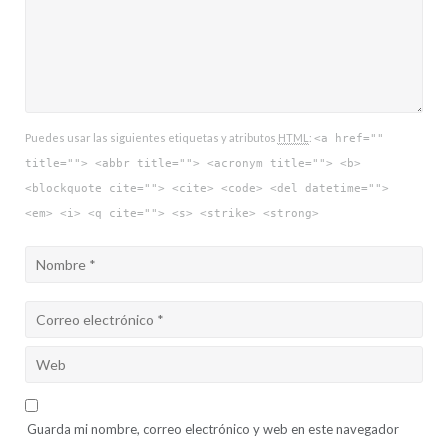
Puedes usar las siguientes etiquetas y atributos
HTML
:
<a href=""
title=""> <abbr title=""> <acronym title=""> <b>
<blockquote cite=""> <cite> <code> <del datetime="">
<em> <i> <q cite=""> <s> <strike> <strong>
Guarda mi nombre, correo electrónico y web en este navegador