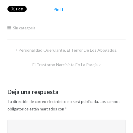
Pin It
Sin categoría
Navegación
Personalidad Querulante. El Terror De Los Abogados.
de
El Trastorno Narcisista En La Pareja
entradas
Deja una respuesta
Tu dirección de correo electrónico no será publicada.
Los campos
obligatorios están marcados con
*