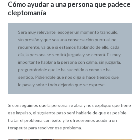
Cómo ayudar a una persona que padece
cleptomanía
Será muy relevante, escoger un momento tranquilo,
sin presión y que sea una conversación puntual, no
recurrente, ya que si estamos hablando de ello, cada
día, la persona se sentirá juzgada y se cerrará. Es muy
importante hablar a la persona con calma, sin juzgarla,
preguntándole que le ha sucedido o como se ha
sentido. Pidiéndole que nos diga si hace tiempo que
le pasa y sobre todo dejando que se exprese.
Si conseguimos que la persona se abra y nos explique que tiene
ese impulso, el siguiente paso será hablarle de que es posible
tratar el problema con éxito y le ofreceremos acudir a un
terapeuta para resolver ese problema.