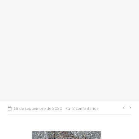
Nave
18 de septiembre de 2020
2 comentarios
de
entr