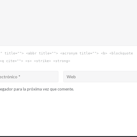
"" title=""> <abbr title=""> <acronym title=""> <b> <blockquote
<q cite=""> <s> <strike> <strong>
vegador para la próxima vez que comente.