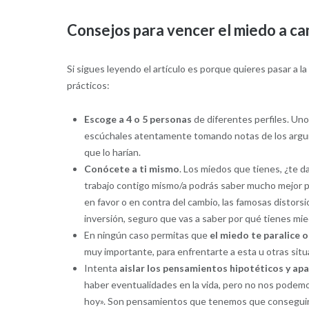
Consejos para vencer el miedo a ca
Si sigues leyendo el artículo es porque quieres pasar a la
prácticos:
Escoge a 4 o 5 personas
de diferentes perfiles. Uno
escúchales atentamente tomando notas de los argume
que lo harían.
Conócete a ti mismo
. Los miedos que tienes, ¿te 
trabajo contigo mismo/a podrás saber mucho mejor po
en favor o en contra del cambio, las famosas distor
inversión, seguro que vas a saber por qué tienes mie
En ningún caso permitas que
el miedo te paralice 
muy importante, para enfrentarte a esta u otras sit
Intenta
aislar los pensamientos hipotéticos y apa
haber eventualidades en la vida, pero no nos podemos 
hoy». Son pensamientos que tenemos que conseguir 