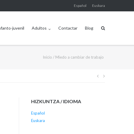
Español
Euskara
nfanto-juvenil
Adultos
Contactar
Blog
Inicio
/
Miedo a cambiar de trabajo
Navegación
de
HIZKUNTZA / IDIOMA
entradas
Español
Euskara