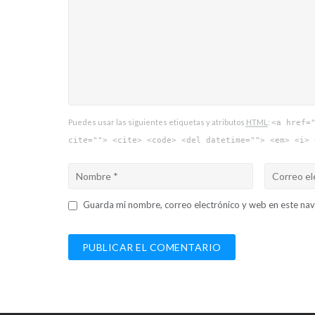
Puedes usar las siguientes etiquetas y atributos
HTML
:
<a href=
cite=""> <cite> <code> <del datetime=""> <em> <i> 
Guarda mi nombre, correo electrónico y web en este na