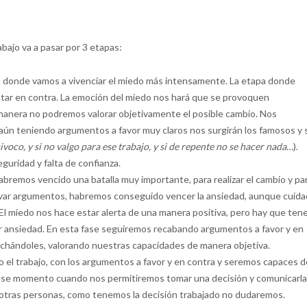
bajo va a pasar por 3 etapas:
a donde vamos a vivenciar el miedo más intensamente. La etapa donde
tar en contra. La emoción del miedo nos hará que se provoquen
manera no podremos valorar objetivamente el posible cambio. Nos
ún teniendo argumentos a favor muy claros nos surgirán los famosos y s
voco, y si no valgo para ese trabajo, y si de repente no se hacer nada
…).
uridad y falta de confianza.
abremos vencido una batalla muy importante, para realizar el cambio y pa
ar argumentos, habremos conseguido vencer la ansiedad, aunque cuida
 El miedo nos hace estar alerta de una manera positiva, pero hay que ten
er ansiedad. En esta fase seguiremos recabando argumentos a favor y en
chándoles, valorando nuestras capacidades de manera objetiva.
o el trabajo, con los argumentos a favor y en contra y seremos capaces d
 ese momento cuando nos permitiremos tomar una decisión y comunicarla
tras personas, como tenemos la decisión trabajado no dudaremos.