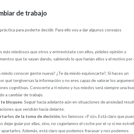
mbiar de trabajo
 práctica para poderte decidir. Para ello voy a dar algunos consejos
s más miedosos que otros y entrevístate con ellos, pídeles opinión y
ntos que te vayan dando, sabiendo lo que harían ellos y el motivo por 
da miedo conocer gente nueva? ¿Te da miedo equivocarte?. Si haces un
r qué tergiversas la información y no eres capaz de valorar los argumen
siones cognitivas. Conocerte a ti mismo y tus miedos será siempre una bu
do a cambiar de trabajo.
o te bloquee
. Seguir hacia adelante aún en situaciones de ansiedad resul
uaciones que vendrán hacia delante.
rtarlos de la toma de decisión
, los famosos
«Y sis»
. Está claro que pue
dejar guiar por ellas, sino, no cogeríamos el coche por el «y si me estrel
apartarlos. Además, está claro que podemos fracasar y nos podemos