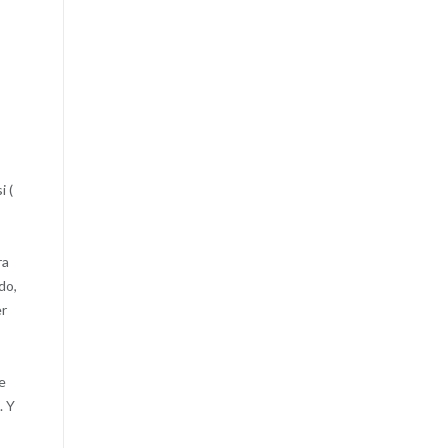
i (
ra
do,
er
e
. Y