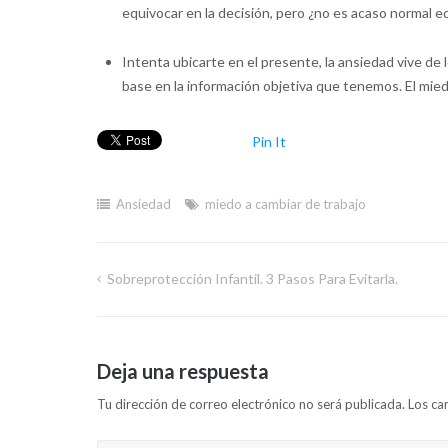
equivocar en la decisión, pero ¿no es acaso normal 
Intenta ubicarte en el presente, la ansiedad vive d
base en la información objetiva que tenemos. El mied
Pin It
Ansiedad
miedo a cambiar de trabajo
Sobreprotección Infantil. 3 Pasos Para Evitarla.
Navegación
de
Deja una respuesta
entradas
Tu dirección de correo electrónico no será publicada.
Los ca