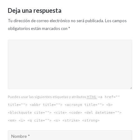
Deja una respuesta
Tu dirección de correo electrónico no será publicada.
Los campos
obligatorios están marcados con
*
Puedes usar las siguientes etiquetas y atributos
HTML
:
<a href=""
title=""> <abbr title=""> <acronym title=""> <b>
<blockquote cite=""> <cite> <code> <del datetime="">
<em> <i> <q cite=""> <s> <strike> <strong>