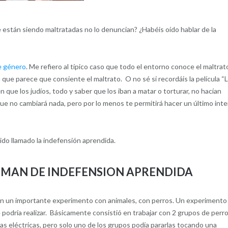
están siendo maltratadas no lo denuncian? ¿Habéis oído hablar de la
de género
. Me refiero al típico caso que todo el entorno conoce el maltrat
a que parece que consiente el maltrato. O no sé si recordáis la película “
 que los judíos, todo y saber que los iban a matar o torturar, no hacían
que no cambiará nada, pero por lo menos te permitirá hacer un último int
do llamado la indefensión aprendida.
GMAN DE INDEFENSION APRENDIDA
ron un importante experimento con animales, con perros. Un experimento
 podría realizar. Básicamente consistió en trabajar con 2 grupos de perro
gas eléctricas, pero solo uno de los grupos podía pararlas tocando una