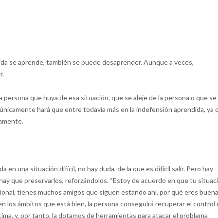
ndida se aprende, también se puede desaprender. Aunque a veces,
r.
a persona que huya de esa situación, que se aleje de la persona o que se
 únicamente hará que entre todavía más en la indefensión aprendida, ya 
vamente.
 en una situación difícil, no hay duda, de la que es difícil salir. Pero hay
hay que preservarlos, reforzándolos. “Estoy de acuerdo en que tu situac
esional, tienes muchos amigos que siguen estando ahí, por qué eres buen
en los ámbitos que está bien, la persona conseguirá recuperar el control
ima, y, por tanto, la dotamos de herramientas para atacar el problema