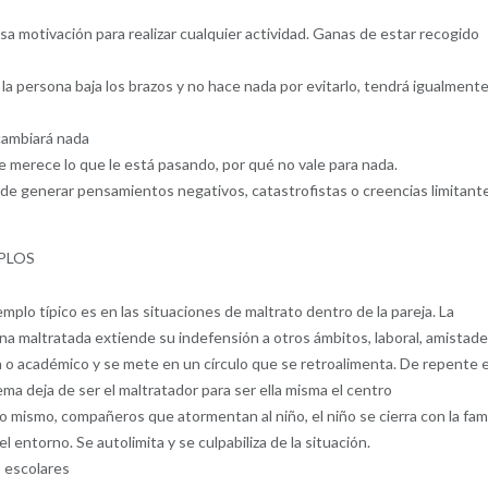
sa motivación para realizar cualquier actividad. Ganas de estar recogido
a persona baja los brazos y no hace nada por evitarlo, tendrá igualment
 cambiará nada
e merece lo que le está pasando, por qué no vale para nada.
e generar pensamientos negativos, catastrofistas o creencias limitant
PLOS
mplo típico es en las situaciones de maltrato dentro de la pareja. La
na maltratada extiende su indefensión a otros ámbitos, laboral, amistade
ia o académico y se mete en un círculo que se retroalimenta. De repente e
ma deja de ser el maltratador para ser ella misma el centro
o mismo, compañeros que atormentan al niño, el niño se cierra con la fami
el entorno. Se autolimita y se culpabiliza de la situación.
 escolares