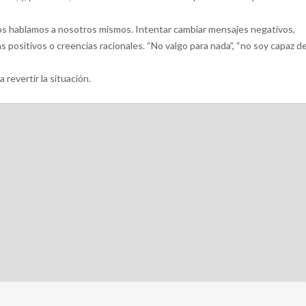
os hablamos a nosotros mismos. Intentar cambiar mensajes negativos,
 positivos o creencias racionales. “No valgo para nada”, “no soy capaz d
 revertir la situación.