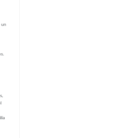
e un
es.
s,
l
lia