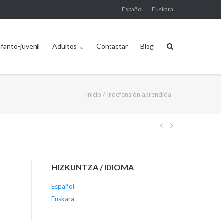
Español
Euskara
nfanto-juvenil
Adultos
Contactar
Blog
Inicio
/
Indefensión aprendida
Navegación
de
HIZKUNTZA / IDIOMA
entradas
Español
Euskara