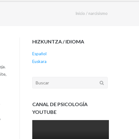
Inicio
/
narcisismo
HIZKUNTZA / IDIOMA
Español
Euskara
eja.
ite,
Buscar:
CANAL DE PSICOLOGÍA
e
YOUTUBE
o