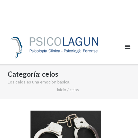
Categoría:
celos
Los celos es una emoción básica.
Inicio
/
celos