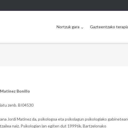
Nortzuk gara
Gazteentzako terapi
 Matínez Bonillo
iatu zenb. BI04530
izana Jordi Matínez da, psikologoa eta psikolagun psikologiako gabinetea
zailea naiz. Psikologian lan egiten dut 1999tik. Bartzelonako