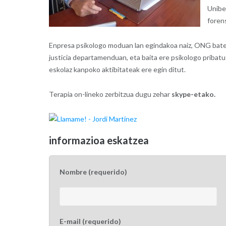
Uniber
foren
Enpresa psikologo moduan lan egindakoa naiz, ONG bate
justicia departamenduan, eta baita ere psikologo pribatu
eskolaz kanpoko aktibitateak ere egin ditut.
Terapia on-lineko zerbitzua dugu zehar
skype-etako.
informazioa eskatzea
Nombre (requerido)
E-mail (requerido)