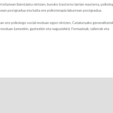
tsitatean lizentziatu nintzen, buruko trastorno larrian masterra, psikolo
sean postgradua eta baita ere psikoterapia laburrean postgradua.
an ere psikologo social moduan egon nintzen, Catalunyako generalitate
 moduan (umeekin, gazteekin eta nagusiekin). Formazioak, tailerrak eta