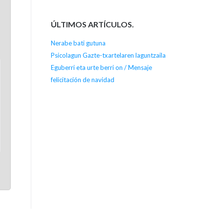
ÚLTIMOS ARTÍCULOS.
Nerabe bati gutuna
Psicolagun Gazte-txartelaren laguntzaila
Eguberri eta urte berri on / Mensaje
felicitación de navidad