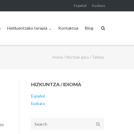
Español
Euskara
a
Helduentzako terapia
Kontaktua
Blog
Home
/
Nortzuk gara
/
Taldea
HIZKUNTZA / IDIOMA
Español
Euskara
Search
ren
for: