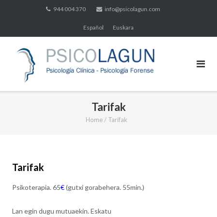
Skip
944 004 370
info@psicolagun.com
to
Español
Euskara
content
Tarifak
Home
/
Tarifak
Tarifak
Psikoterapia. 65
€
(gutxi gorabehera. 55min.)
Lan egin dugu mutuaekin. Eskatu